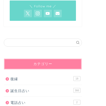
＼ Follow me ／
カテゴリー
復縁
18
誕生日占い
366
電話占い
2