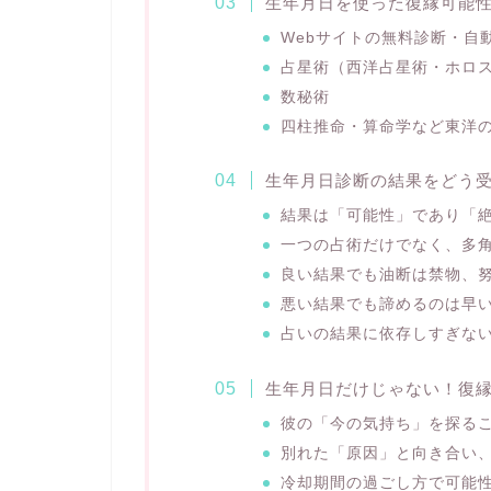
生年月日を使った復縁可能
Webサイトの無料診断・自
占星術（西洋占星術・ホロ
数秘術
四柱推命・算命学など東洋
生年月日診断の結果をどう
結果は「可能性」であり「
一つの占術だけでなく、多
良い結果でも油断は禁物、
悪い結果でも諦めるのは早
占いの結果に依存しすぎな
生年月日だけじゃない！復
彼の「今の気持ち」を探る
別れた「原因」と向き合い
冷却期間の過ごし方で可能