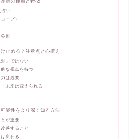
性診断の種類と特徴
動占い
スコープ）
の命術
受け止める？注意点と心構え
絶対」ではない
角的な視点を持つ
努力は必要
い！未来は変えられる
い
縁可能性をより深く知る方法
ことが重要
、改善すること
性は変わる