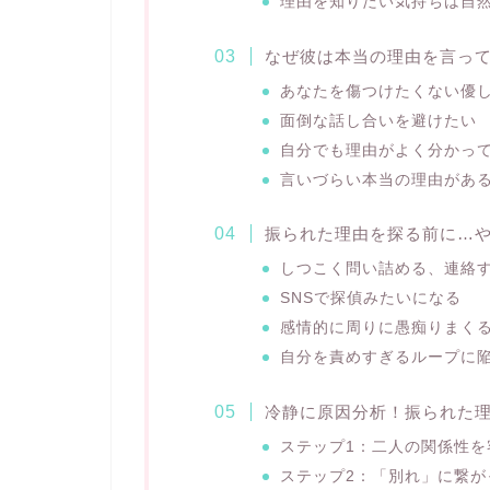
理由を知りたい気持ちは自
なぜ彼は本当の理由を言っ
あなたを傷つけたくない優
面倒な話し合いを避けたい
自分でも理由がよく分かっ
言いづらい本当の理由があ
振られた理由を探る前に…や
しつこく問い詰める、連絡
SNSで探偵みたいになる
感情的に周りに愚痴りまく
自分を責めすぎるループに
冷静に原因分析！振られた
ステップ1：二人の関係性を
ステップ2：「別れ」に繋