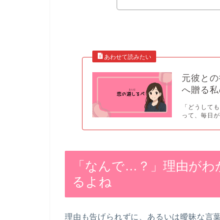
元彼との
へ贈る私
「どうしても
って、毎日が
「なんで…？」理由がわ
るよね
理由も告げられずに、あるいは曖昧な言