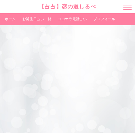
【占占】恋の道しるべ
M
E
N
ホーム
お誕生日占い一覧
ココナラ電話占い
プロフィール
U