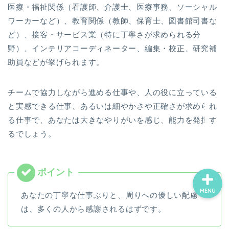
医療・福祉関係（看護師、介護士、医療事務、ソーシャル
ワーカーなど）、教育関係（教師、保育士、図書館司書な
ど）、接客・サービス業（特に丁寧さが求められる分
ホーム
野）、インテリアコーディネーター、編集・校正、研究補
助員などが挙げられます。
お誕生日占い一覧
チームで協力しながら進める仕事や、人の役に立っている
ココナラ電話占い
と実感できる仕事、あるいは細やかさや正確さが求められ
る仕事で、あなたは大きなやりがいを感じ、能力を発揮す
プロフィール
るでしょう。
MENU
あなたの丁寧な仕事ぶりと、周りへの優しい配慮
は、多くの人から感謝されるはずです。