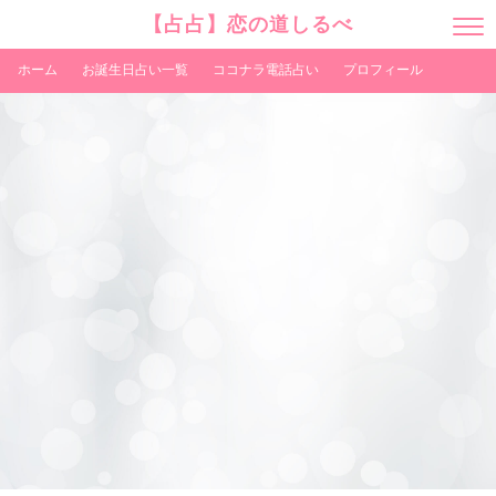
【占占】恋の道しるべ
M
E
N
ホーム
お誕生日占い一覧
ココナラ電話占い
プロフィール
U