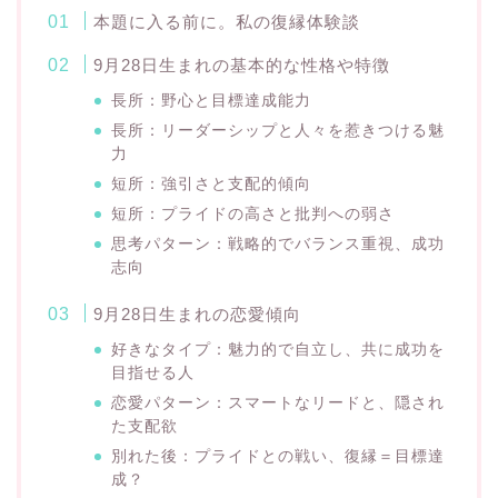
本題に入る前に。私の復縁体験談
9月28日生まれの基本的な性格や特徴
長所：野心と目標達成能力
長所：リーダーシップと人々を惹きつける魅
力
短所：強引さと支配的傾向
短所：プライドの高さと批判への弱さ
思考パターン：戦略的でバランス重視、成功
志向
9月28日生まれの恋愛傾向
好きなタイプ：魅力的で自立し、共に成功を
目指せる人
恋愛パターン：スマートなリードと、隠され
た支配欲
別れた後：プライドとの戦い、復縁＝目標達
成？