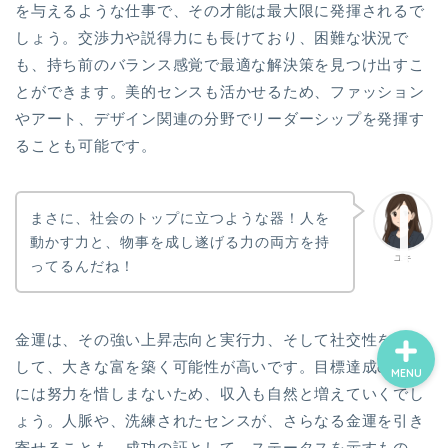
を与えるような仕事で、その才能は最大限に発揮されるで
しょう。交渉力や説得力にも長けており、困難な状況で
も、持ち前のバランス感覚で最適な解決策を見つけ出すこ
ホーム
とができます。美的センスも活かせるため、ファッション
やアート、デザイン関連の分野でリーダーシップを発揮す
お誕生日占い一覧
ることも可能です。
ココナラ電話占い
まさに、社会のトップに立つような器！人を
プロフィール
動かす力と、物事を成し遂げる力の両方を持
ユキ
ってるんだね！
金運は、その強い上昇志向と実行力、そして社交性を活か
して、大きな富を築く可能性が高いです。目標達成のため
MENU
には努力を惜しまないため、収入も自然と増えていくでし
ょう。人脈や、洗練されたセンスが、さらなる金運を引き
寄せることも。成功の証として、ステータスを示すもの