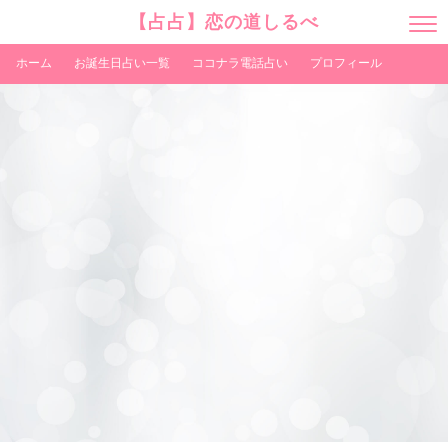
【占占】恋の道しるべ
M
E
N
ホーム
お誕生日占い一覧
ココナラ電話占い
プロフィール
U