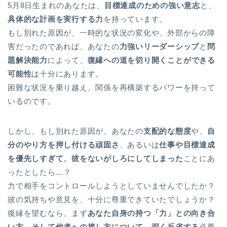
5月8日生まれのあなたは、
目標達成のための強い意志
と、
具体的な計画を実行する力
を持っています。
もし別れた原因が、一時的な状況の変化や、外部からの障
害だったのであれば、あなたの
力強いリーダーシップ
と
問
題解決能力
によって、
復縁への道を切り開くことができる
可能性
は十分にあります。
困難な状況を乗り越え、関係を再構築するパワーを持って
いるのです。
しかし、もし別れた原因が、あなたの
支配的な態度
や、
自
分のやり方を押し付ける頑固さ
、あるいは
仕事や目標達成
を優先しすぎて、彼をないがしろにしてしまった
ことにあ
ったとしたら…？
力で相手をコントロールしようとしていませんでしたか？
彼の気持ちや意見を、十分に尊重できていたでしょうか？
復縁を望むなら、まず
あなた自身の持つ「力」との向き合
い方、そして他者への接し方について、深く反省する
必要