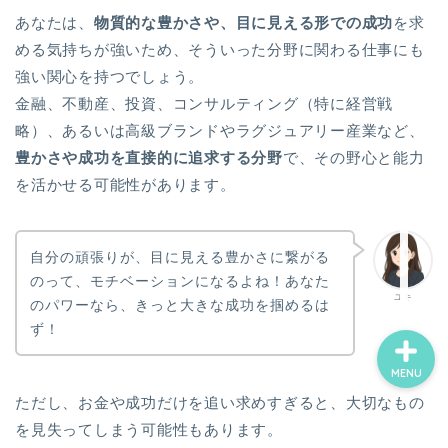
あなたは、
物質的な豊かさや、目に見える形での成功
を求
める気持ちが強いため、そういった分野に関わる仕事にも
ホーム
強い関心を持つでしょう。
金融、不動産、投資、コンサルティング（特に経営戦
お誕生日占い一覧
略）、あるいは高級ブランドやラグジュアリー産業など、
豊かさや成功を直接的に追求する分野
で、その野心と能力
ココナラ電話占い
を活かせる可能性があります。
プロフィール
自分の頑張りが、目に見える豊かさに繋がる
のって、モチベーションになるよね！あなた
ユキ
のパワーなら、きっと大きな成功を掴めるは
ず！
MENU
ただし、お金や成功だけを追い求めすぎると、大切なもの
を見失ってしまう可能性もあります。