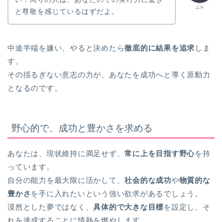
ユキ
と尊敬を感じているはずだよ。
中途半端を嫌い、やると決めたら
徹底的に結果を追求
しま
す。
その揺るぎない意志の力が、あなたを成功へと導く原動力
となるのです。
野心的で、成功と豊かさを求める
あなたは、現状維持に満足せず、
常に上を目指す野心
を持
っています。
自分の能力を最大限に活かして、
社会的な成功
や
物質的な
豊かさ
を手に入れたいという強い欲求があるでしょう。
漠然とした夢ではなく、
具体的で大きな目標
を設定し、そ
れを達成することに情熱を燃やします。