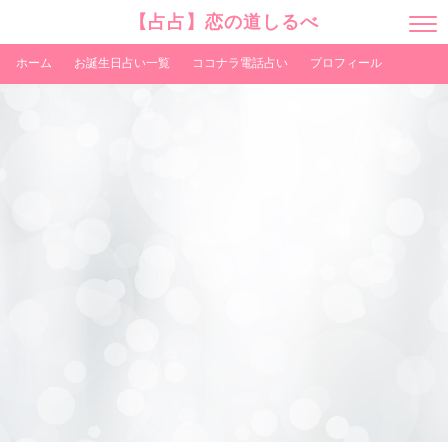
【占占】恋の道しるべ
M
E
N
ホーム
お誕生日占い一覧
ココナラ電話占い
プロフィール
U