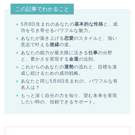
この記事でわかること
5月8日生まれのあなたの
基本的な性格
と、成
功を引き寄せるパワフルな魅力。
あなたが築き上げる
恋愛
のスタイルと、強い
意志で叶える
復縁
の道。
あなたの能力が最大限に活きる
仕事
の分野
と、豊かさを実現する
金運
の法則。
これからのあなたの
運勢
の流れと、目標を達
成し続けるための成功戦略。
あなたと同じ5月8日生まれの、パワフルな有
名人は？
もっと深く自分の力を知り、望む未来を実現
したい時の、信頼できるサポート。