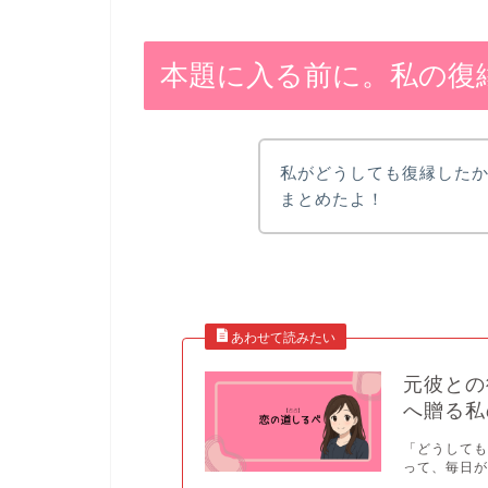
本題に入る前に。私の復
私がどうしても復縁した
まとめたよ！
元彼との
へ贈る私
「どうしても
って、毎日が