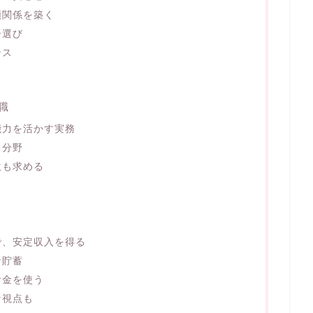
頼関係を築く
ー選び
ンス
職
能力を活かす実務
る分野
激も求める
で、安定収入を得る
な貯蓄
お金を使う
な視点も