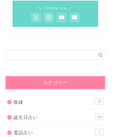
＼ Follow me ／
カテゴリー
復縁
18
誕生日占い
366
電話占い
2