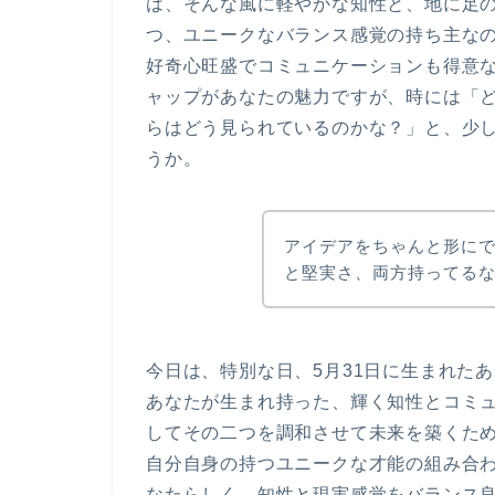
は、そんな風に軽やかな知性と、地に足
つ、ユニークなバランス感覚の持ち主な
好奇心旺盛でコミュニケーションも得意
ャップがあなたの魅力ですが、時には「
らはどう見られているのかな？」と、少
うか。
アイデアをちゃんと形に
と堅実さ、両方持ってる
今日は、特別な日、
5月31日
に生まれたあ
あなたが生まれ持った、輝く知性とコミ
してその二つを調和させて未来を築くた
自分自身の持つユニークな才能の組み合
なたらしく、知性と現実感覚をバランス