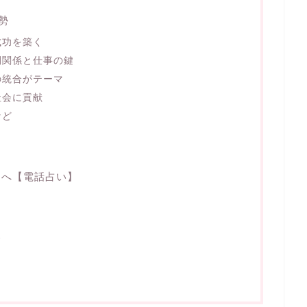
勢
成功を築く
間関係と仕事の鍵
の統合がテーマ
社会に貢献
など
たへ【電話占い】
ス