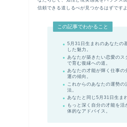
信頼できる道しるべが見つかるはずです
この記事でわかること
5月31日生まれのあなたの
した魅力。
あなたが築きたい
恋愛
のス
で育む
復縁
への道。
あなたの才能が輝く
仕事
の
運
の傾向。
これからのあなたの
運勢
の
法。
あなたと同じ5月31日生
もっと深く自分の才能を活
体的なアドバイス。