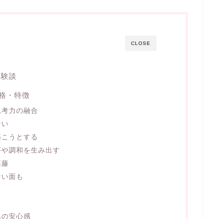
CLOSE
体験談
性格・特徴
思考力の融合
ない
築こうとする
序や調和を生み出す
葛藤
ない面も
への安心感