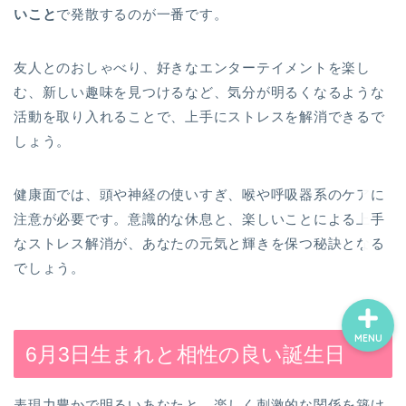
いこと
で発散するのが一番です。
ホーム
友人とのおしゃべり、好きなエンターテイメントを楽し
む、新しい趣味を見つけるなど、気分が明るくなるような
お誕生日占い一覧
活動を取り入れることで、上手にストレスを解消できるで
しょう。
ココナラ電話占い
健康面では、頭や神経の使いすぎ、喉や呼吸器系のケアに
プロフィール
注意が必要です。意識的な休息と、楽しいことによる上手
なストレス解消が、あなたの元気と輝きを保つ秘訣となる
でしょう。
MENU
6月3日生まれと相性の良い誕生日
表現力豊かで明るいあなたと、楽しく刺激的な関係を築け