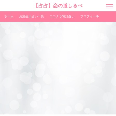
【占占】恋の道しるべ
M
E
N
ホーム
お誕生日占い一覧
ココナラ電話占い
プロフィール
U