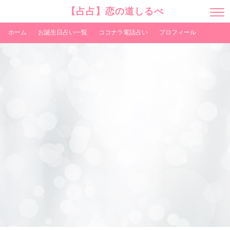
【占占】恋の道しるべ
M
E
N
ホーム
お誕生日占い一覧
ココナラ電話占い
プロフィール
U