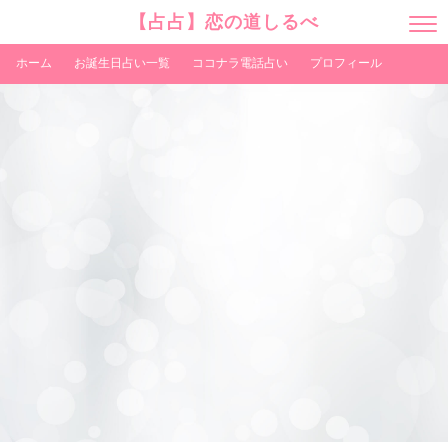
【占占】恋の道しるべ
M
E
N
ホーム
お誕生日占い一覧
ココナラ電話占い
プロフィール
U