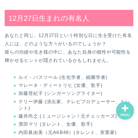
12月27日生まれの有名人
ホーム
あなたと同じ、12月27日という特別な日に生を受けた有名
お誕生日占い一覧
人には、どのような方々がいるのでしょうか？
彼らの功績や生き様の中に、あなた自身の個性や可能性を
ココナラ電話占い
輝かせるヒントが隠されているかもしれません。
プロフィール
ルイ・パスツール (生化学者、細菌学者)
マレーネ・ディートリヒ (女優、歌手)
加藤登紀子 (シンガーソングライター)
テリー伊藤 (演出家、テレビプロデューサー、タレ
ント)
MENU
藤井尚之 (ミュージシャン / 元チェッカーズ)
濱田マリ (タレント、女優、歌手)
内田眞由美（元AKB48）(タレント、実業家)