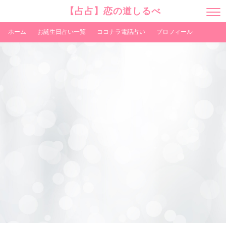
【占占】恋の道しるべ
M
E
N
ホーム
お誕生日占い一覧
ココナラ電話占い
プロフィール
U