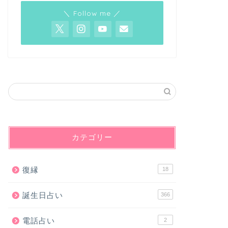
＼ Follow me ／
カテゴリー
復縁
18
誕生日占い
366
電話占い
2