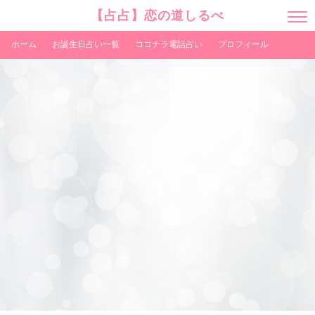
【占占】恋の道しるべ
M
E
N
ホーム
お誕生日占い一覧
ココナラ電話占い
プロフィール
U